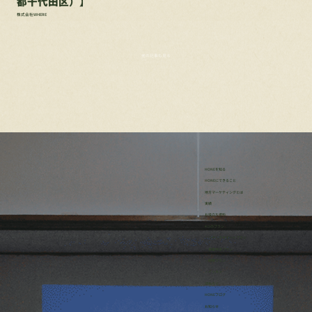
都千代田区）】
株式会社WHERE
他の記事も見る
HONEを知る
HONEにできること
地方マーケティングとは
実績
お役立ち資料
4つのプラン
・リサーチサポートプラン
・事業伴走プラン
・研修プラン
・イッカン
ほねろぐ
HONEブログ
​お知らせ