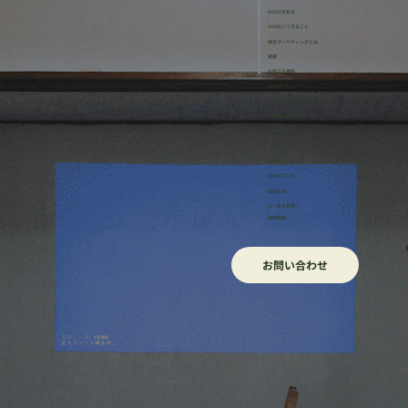
HONEを知る
HONEにできること
地方マーケティングとは
実績
お役立ち資料
4つのプラン
・リサーチサポートプラン
・事業伴走プラン
・研修プラン
・イッカン
ほねろぐ
HONEブログ
​お知らせ
よくある質問
採用情報
お問い合わせ