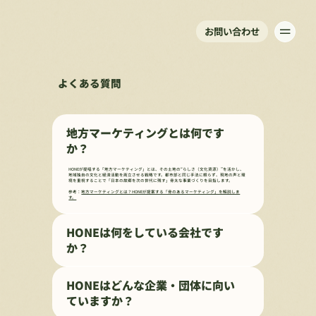
お問い合わせ
よくある質問
地方マーケティングとは何です
か？
HONEが提唱する「地方マーケティング」とは、その土地の“らしさ（文化資源）”を活かし、
地域独自の文化と経済活動を両立させる戦略です。都市部と同じ手法に頼らず、現地の声と環
境を重視することで「日本の故郷を次の世代に残す」骨太な事業づくりを目指します。
参考：
地方マーケティングとは？HONEが提案する「骨のあるマーケティング」を解説しま
す。
HONEは何をしている会社です
か？
HONEはどんな企業・団体に向い
ていますか？