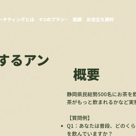
ーケティングとは
4つのプラン
実績
お役立ち資料
するアン
概要
静岡県民総勢500名にお茶
茶がもっと飲まれるかなど実態
【質問例】
Q1：あなたは普段、どのく
を飲んでいますか？