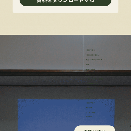
HONEを知る
HONEにできること
地方マーケティングとは
実績
お役立ち資料
4つのプラン
・リサーチサポートプラン
・事業伴走プラン
・研修プラン
・イッカン
ほねろぐ
HONEブログ
​お知らせ
よくある質問
採用情報