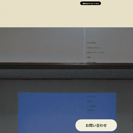
資料をダウンロードする
HONEを知る
HONEにできること
地方マーケティングとは
実績
お役立ち資料
4つのプラン
・リサーチサポートプラン
・事業伴走プラン
・研修プラン
・イッカン
ほねろぐ
HONEブログ
​お知らせ
よくある質問
採用情報
お問い合わせ