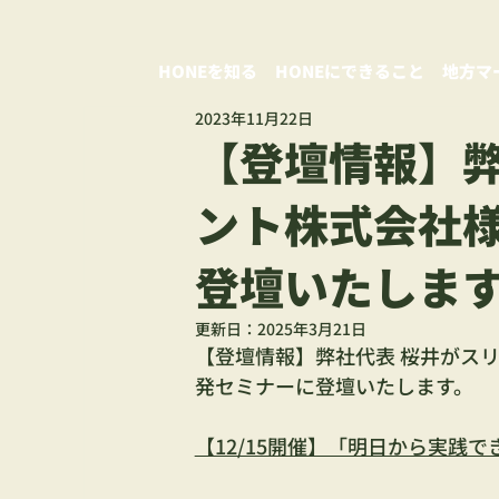
HONEを知る
HONEにできること
地方マ
2023年11月22日
【登壇情報】弊
ント株式会社
登壇いたしま
更新日：
2025年3月21日
【登壇情報】弊社代表 桜井がス
発セミナーに登壇いたします。
【12/15開催】「明日から実践