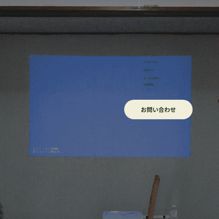
お役立ち資料
4つのプラン
・リサーチサポートプラン
・事業伴走プラン
・研修プラン
・イッカン
ほねろぐ
HONEブログ
​お知らせ
よくある質問
採用情報
お問い合わせ