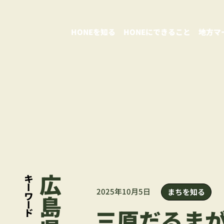
HONEを知る
HONEにできること
地方マ
​キーワード
2025年10月5日
まちを知る
三原だるま