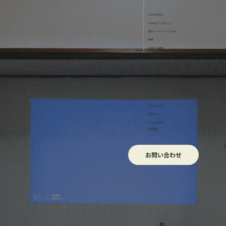
HONEを知る
HONEにできること
地方マーケティングとは
実績
お役立ち資料
【HONE】ここまでいいの！？ 桜井の
4つのプラン
・リサーチサポートプラン
「無料壁打ちサービス」でできること
・事業伴走プラン
・研修プラン
・イッカン
ほねろぐ
HONEブログ
​お知らせ
よくある質問
採用情報
お問い合わせ