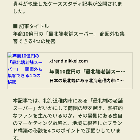
貴斗が執筆したケーススタディ記事が公開されま
した。
■ 記事タイトル
年商10億円の「最北端老舗スーパー」 商圏外も集
客できる4つの秘密
xtrend.nikkei.com
年商10億円の「最北端老舗スーパー」 商圏外も集客できる4つの秘密
日本の最北端にある北海道稚内市に、年間売り上げが10億円を超える老舗スーパーがある。それが相沢食料百貨店の運営する「食品館あいざわ」だ。人口3万人の稚内市内でその規模の売り上げを得られる理由は、商圏外からも人を呼び込む、相沢食料百貨店の4つの秘密にある。地方の中小企業を支援する「地方マーケター」で、同スーパーと関わりが深い筆者が、へき地スーパーの勝ち筋を解説する。
本記事では、北海道稚内市にある「最北端の老舗
スーパー」がいかにして商圏の壁を越え、熱狂的
なファンを生んでいるのか。その裏側にある独自
のマーケティング戦略と、地域に根差したブラン
ド構築の秘訣を4つのポイントで深掘りしていま
す。