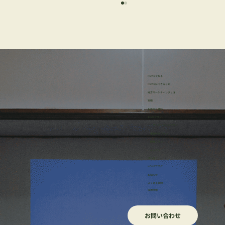
HONEを知る
HONEにできること
地方マーケティングとは
実績
お役立ち資料
「ブランド」とは何か？中小企業が知っ
4つのプラン
・リサーチサポートプラン
ておくべき基本
・事業伴走プラン
・研修プラン
・イッカン
ほねろぐ
HONEブログ
​お知らせ
よくある質問
採用情報
お問い合わせ