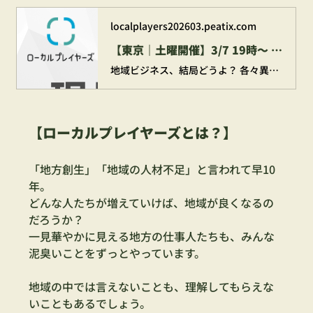
localplayers202603.peatix.com
【東京｜土曜開催】3/7 19時〜 現場主義で切り拓く地域の未来 -地方創生・地域副業・地域ビジネスって結局どうよ？-【ローカルプレイヤーズ4期説明会】
地域ビジネス、結局どうよ？ 各々異なる領域(移住促進、マーケティング)で、地域をより良くするためにイキイキとはたらく2人が、昨今の地方創生、副業ブーム、補助金やプロポーザル案件につ...
【ローカルプレイヤーズとは？】
「地方創生」「地域の人材不足」と言われて早10
年。
どんな人たちが増えていけば、地域が良くなるの
だろうか？
一見華やかに見える地方の仕事人たちも、みんな
泥臭いことをずっとやっています。
地域の中では言えないことも、理解してもらえな
いこともあるでしょう。