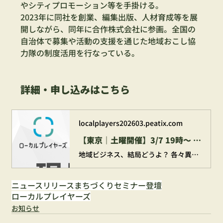
やシティプロモーション等を手掛ける。
2023年に同社を創業、編集出版、人材育成等を展
開しながら、同年に合作株式会社に参画。全国の
自治体で募集や活動の支援を通じた地域おこし協
力隊の制度活用を行なっている。
詳細・申し込みはこちら
localplayers202603.peatix.com
【東京｜土曜開催】3/7 19時〜 現場主義で切り拓く地域の未来 -地方創生・地域副業・地域ビジネスって結局どうよ？-【ローカルプレイヤーズ4期説明会】
地域ビジネス、結局どうよ？ 各々異なる領域(移住促進、マーケティング)で、地域をより良くするためにイキイキとはたらく2人が、昨今の地方創生、副業ブーム、補助金やプロポーザル案件につ...
ニュースリリース
まちづくり
セミナー登壇
ローカルプレイヤーズ
お知らせ