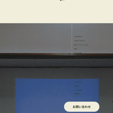
HONEを知る
HONEにできること
地方マーケティングとは
実績
お役立ち資料
【レポート】地域でのチームのつくり方 -
4つのプラン
・リサーチサポートプラン
超実践チームビルディング。ローカルプ
・事業伴走プラン
・研修プラン
レイヤーズ第3期
・イッカン
ほねろぐ
HONEブログ
​お知らせ
よくある質問
採用情報
お問い合わせ