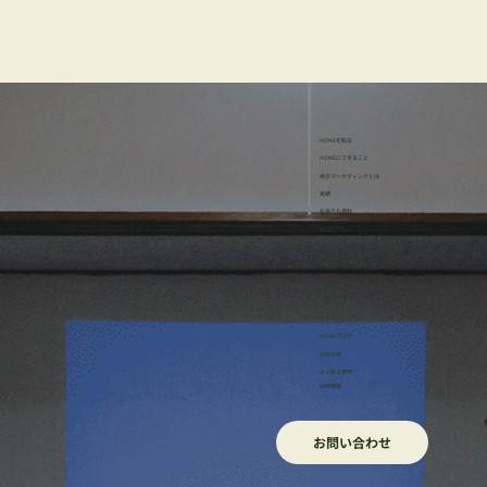
HONEを知る
HONEにできること
地方マーケティングとは
実績
お役立ち資料
メンタルアベイラビリティ・フィジカル
4つのプラン
・リサーチサポートプラン
アベイラビリティを最大化するオケージ
・事業伴走プラン
・研修プラン
ョン仮説のプロセスとは？
・イッカン
ほねろぐ
HONEブログ
​お知らせ
よくある質問
採用情報
お問い合わせ