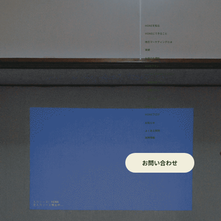
HONEを知る
HONEにできること
地方マーケティングとは
実績
お役立ち資料
4つのプラン
・リサーチサポートプラン
・事業伴走プラン
・研修プラン
・イッカン
ほねろぐ
HONEブログ
​お知らせ
よくある質問
採用情報
お問い合わせ