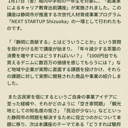
 1月17日（金）城内中学校の一年生を対象に、「起業家
によるキャリア教育出前講座」が実施されました。この
講座は静岡市が推進する次世代人材育成事業プログラム
「NEXT STARTUP Shizuoka」の一環として行われたも
のです。
​「『静岡に貢献する』とはどういうことか」という質問
を投げかける形で講座が始まり、「年々減少する茶葉の
消費を増やすにはどうすればいい？」「1000円台でも
買えるデニムに数百万の価値を感じてもらうには？」な
ど地域や企業が実際に直面する課題を投げかけ、それら
の課題に対して実際に開発された商品や事業の紹介しま
した。
 また古民家を宿にするというご自身の事業アイデアに
至った経緯や、それがどのように「空き家問題」「観光
地としての知名度の低さ」「民泊が少ない」などといっ
た静岡市の問題を解決するために役立つのかについて本
題に移り、次は本講座のテーマである「どうすれば駿府