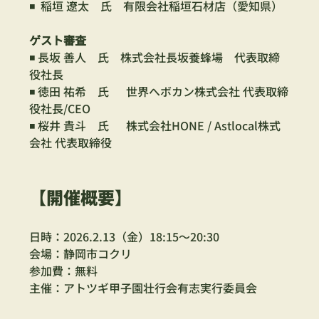
◾️  稲垣 遼太　氏　有限会社稲垣石材店（愛知県）
ゲスト審査
◾️ 長坂 善人　氏　株式会社長坂養蜂場　代表取締
役社長
◾️ 徳田 祐希　氏　  世界へボカン株式会社 代表取締
役社長/CEO
◾️ 桜井 貴斗　氏　  株式会社HONE / Astlocal株式
会社 代表取締役
【開催概要】
日時：2026.2.13（金）18:15〜20:30　
会場：静岡市コクリ　
参加費：無料　
主催：アトツギ甲子園壮行会有志実行委員会　