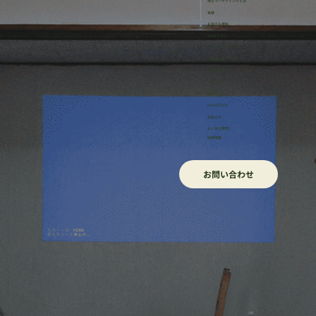
地方マーケティングとは
実績
お役立ち資料
アトツギ甲子園ピッチとスタートアップ
4つのプラン
・リサーチサポートプラン
ピッチの違いとは？ - 評価軸と配点を軸に
・事業伴走プラン
・研修プラン
考察 -
・イッカン
ほねろぐ
HONEブログ
​お知らせ
よくある質問
採用情報
お問い合わせ