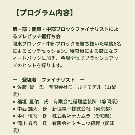
【プログラム内容】
第一部：関東・中部ブロックファイナリストによ
るプレピッチ壁打ち会
関東ブロック・中部ブロックを勝ち抜いた精鋭6名
によるピッチセッション。審査員による厳正なフ
ィードバックに加え、会場全体でブラッシュアッ
プのヒントを探ります。
ー　登壇者　ファイナリスト　ー
◾️  佐藤  賢　氏　有限会社モールドモデル（山梨
県） 
◾️  稲垣  亘佑　氏　有限会社稲垣塗装所（静岡県）
◾️  中西 雄大　氏　新協電子株式会社（東京都）
◾️  中村 慎吾　氏　株式会社ナカムラ（愛知県）
◾️  滝川 昇吾　氏　有限会社タキコウ縫製（愛知
県）