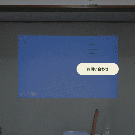
お役立ち資料
【2024年版】地方創生/まちづくりに役立
4つのプラン
・リサーチサポートプラン
つおすすめの本とは？注目の書籍をご紹
・事業伴走プラン
・研修プラン
介！
・イッカン
ほねろぐ
HONEブログ
​お知らせ
よくある質問
採用情報
お問い合わせ