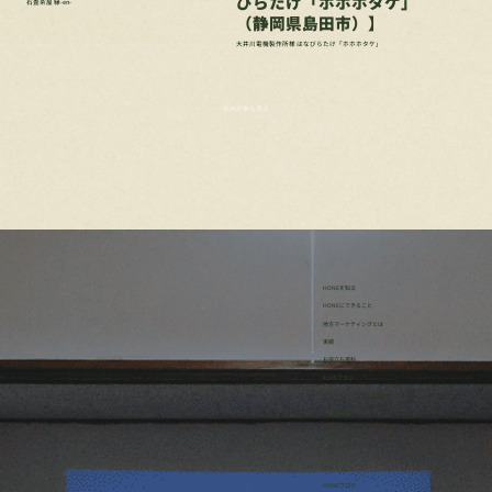
びらたけ「ホホホタケ」
石畳茶屋 縁-en-
（静岡県島田市）】
大井川電機製作所様 はなびらたけ「ホホホタケ」
他の記事も見る
HONEを知る
HONEにできること
地方マーケティングとは
実績
お役立ち資料
4つのプラン
・リサーチサポートプラン
・事業伴走プラン
・研修プラン
・イッカン
ほねろぐ
HONEブログ