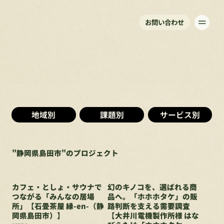
お問い合わせ
地域別
課題別
サービス別
"
静岡県島田市
"
のプロジェクト
カフェ・としょ・サウナで
幻のキノコを、選ばれる商
つながる「みんなの居場
品へ。「ホホホタケ」の販
所」【石畳茶屋 縁-en-（静
路判断を支える需要調査
岡県島田市）】
【大井川電機製作所様 はな