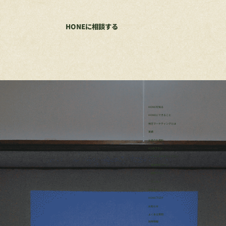
HONEに相談する
HONEを知る
HONEにできること
地方マーケティングとは
実績
お役立ち資料
4つのプラン
・リサーチサポートプラン
・事業伴走プラン
・研修プラン
・イッカン
ほねろぐ
HONEブログ
​お知らせ
よくある質問
採用情報