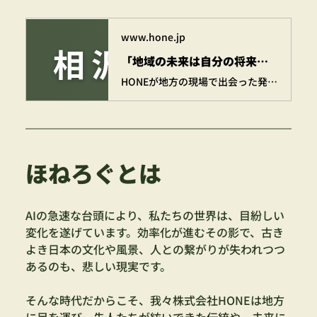
www.hone.jp
「地域の未来は自分の将来」ー 自己給与申告制度を導入し、共に歩む仲間と地域をより良くしたい。【北海道稚内市】 | 株式会社HONE - 地方の文化と経済を骨太にするマーケティング支援
HONEが地方の現場で出会った発見や挑戦を記した骨太な活動記録。我々が地方に足を運び、先人たちが紡いできた伝統や、未来に残したい景色を綴っています。 いつのまにか、地方の「ほんと」の姿が見えてくる。気づけば、地方が近くなる。 現場でしか得られない骨太な体験を、お届けしていきます。
ほねろぐとは
AIの急速な台頭により、私たちの世界は、目紛しい
変化を遂げています。効率化が進むその影で、古き
よき日本の文化や風景、人との繋がりが失われつつ
あるのも、悲しい現実です。
そんな時代だからこそ、我々株式会社HONEは地方
に足を運び、先人たちが紡いできた伝統や、未来に