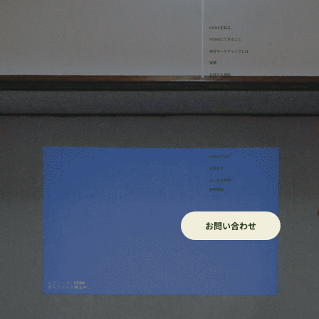
HONEを知る
HONEにできること
地方マーケティングとは
実績
お役立ち資料
4つのプラン
・リサーチサポートプラン
・事業伴走プラン
・研修プラン
・イッカン
ほねろぐ
HONEブログ
​お知らせ
よくある質問
採用情報
お問い合わせ