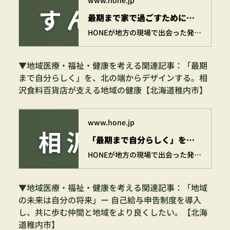
最期まで家で過ごすために。すんぷ在宅クリニック・大石龍之介院長の挑戦【静岡県静岡市】 | 株式会社HONE - 地方の文化と経済を骨太にするマーケティング支援
HONEが地方の現場で出会った発見や挑戦を記した骨太な活動記録。我々が地方に足を運び、先人たちが紡いできた伝統や、未来に残したい景色を綴っています。 いつのまにか、地方の「ほんと」の姿が見えてくる。気づけば、地方が近くなる。 現場でしか得られない骨太な体験を、お届けしていきます。
▼地域医療・福祉・健康を考える関連記事：「最期
まで自分らしく」を、北の端からデザインする。相
沢食料百貨店が支える地域の健康【北海道稚内市】
www.hone.jp
「最期まで自分らしく」を、北の端からデザインする。相沢食料百貨店が支える地域の健康【北海道稚内市】 | 株式会社HONE - 地方の文化と経済を骨太にするマーケティング支援
HONEが地方の現場で出会った発見や挑戦を記した骨太な活動記録。我々が地方に足を運び、先人たちが紡いできた伝統や、未来に残したい景色を綴っています。 いつのまにか、地方の「ほんと」の姿が見えてくる。気づけば、地方が近くなる。 現場でしか得られない骨太な体験を、お届けしていきます。
▼地域医療・福祉・健康を考える関連記事：「地域
の未来は自分の将来」ー 自己給与申告制度を導入
し、共に歩む仲間と地域をより良くしたい。【北海
道稚内市】