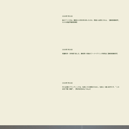
2026年7月31日
島のアトツギは、静岡から何を持ち帰ったのか。若者には旅をさせよ。【静岡県静岡市_
大人の島留学越境体験】
2026年7月18日
老舗料亭・浮月楼で愉しむ、静岡茶×和食のフードペアリング研究会【静岡県静岡市】
2026年7月16日
中小企業のブランディングは、社員とその家族のために。社員と一緒に紡ぎだす、"この
会社で働く価値"。【株式会社Baby Tokyo】