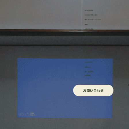
HONEを知る
HONEにできること
地方マーケティングとは
実績
お役立ち資料
4つのプラン
・リサーチサポートプラン
・事業伴走プラン
・研修プラン
・イッカン
ほねろぐ
HONEブログ
​お知らせ
よくある質問
採用情報
お問い合わせ