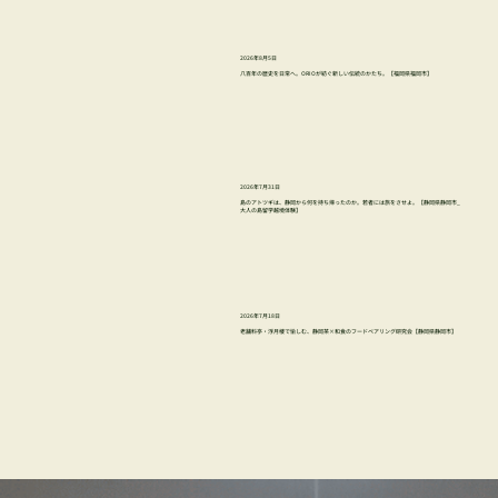
2026年8月5日
八百年の歴史を日常へ。ORIOが紡ぐ新しい伝統のかたち。【福岡県福岡市】
2026年7月31日
島のアトツギは、静岡から何を持ち帰ったのか。若者には旅をさせよ。【静岡県静岡市_
大人の島留学越境体験】
2026年7月18日
老舗料亭・浮月楼で愉しむ、静岡茶×和食のフードペアリング研究会【静岡県静岡市】