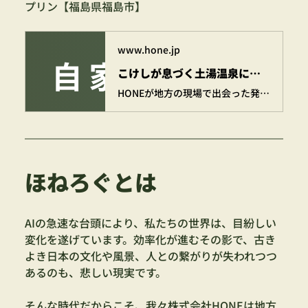
プリン【福島県福島市】
www.hone.jp
こけしが息づく土湯温泉に生まれた、心をつなぐ「連結」プリン【福島県福島市】 | 株式会社HONE - 地方の文化と経済を骨太にするマーケティング支援
HONEが地方の現場で出会った発見や挑戦を記した骨太な活動記録。我々が地方に足を運び、先人たちが紡いできた伝統や、未来に残したい景色を綴っています。 いつのまにか、地方の「ほんと」の姿が見えてくる。気づけば、地方が近くなる。 現場でしか得られない骨太な体験を、お届けしていきます。
ほねろぐとは
AIの急速な台頭により、私たちの世界は、目紛しい
変化を遂げています。効率化が進むその影で、古き
よき日本の文化や風景、人との繋がりが失われつつ
あるのも、悲しい現実です。
そんな時代だからこそ、我々株式会社HONEは地方