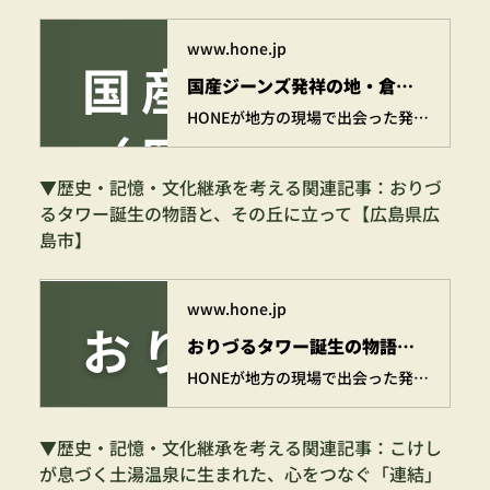
www.hone.jp
国産ジーンズ発祥の地・倉敷市児島の『ジーンズストリート』【岡山県倉敷市児島】 | 株式会社HONE - 地方の文化と経済を骨太にするマーケティング支援
HONEが地方の現場で出会った発見や挑戦を記した骨太な活動記録。我々が地方に足を運び、先人たちが紡いできた伝統や、未来に残したい景色を綴っています。 いつのまにか、地方の「ほんと」の姿が見えてくる。気づけば、地方が近くなる。 現場でしか得られない骨太な体験を、お届けしていきます。
▼歴史・記憶・文化継承を考える関連記事：おりづ
るタワー誕生の物語と、その丘に立って【広島県広
島市】
www.hone.jp
おりづるタワー誕生の物語と、その丘に立って【広島県広島市】 | 株式会社HONE - 地方の文化と経済を骨太にするマーケティング支援
HONEが地方の現場で出会った発見や挑戦を記した骨太な活動記録。我々が地方に足を運び、先人たちが紡いできた伝統や、未来に残したい景色を綴っています。 いつのまにか、地方の「ほんと」の姿が見えてくる。気づけば、地方が近くなる。 現場でしか得られない骨太な体験を、お届けしていきます。
▼歴史・記憶・文化継承を考える関連記事：こけし
が息づく土湯温泉に生まれた、心をつなぐ「連結」