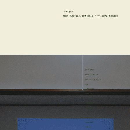
2026年7月18日
老舗料亭・浮月楼で愉しむ、静岡茶×和食のフードペアリング研究会【静岡県静岡市】
HONEを知る
HONEにできること
地方マーケティングとは
実績
お役立ち資料
4つのプラン
・リサーチサポートプラン
・事業伴走プラン
・研修プラン
・イッカン
ほねろぐ
HONEブログ
​お知らせ