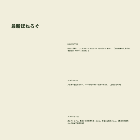
最新ほねろぐ
2026年8月7日
匠宿 工芸村に、じんわりとにじみ出るつくり手の想いに触れて。【静岡県静岡市_株式会
社創造舎（駿府の工房 匠宿）】
2026年8月5日
八百年の歴史を日常へ。ORIOが紡ぐ新しい伝統のかたち。【福岡県福岡市】
2026年7月31日
島のアトツギは、静岡から何を持ち帰ったのか。若者には旅をさせよ。【静岡県静岡市_
大人の島留学越境体験】