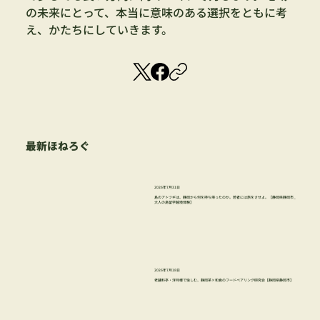
の未来にとって、本当に意味のある選択をともに考
え、かたちにしていきます。
最新ほねろぐ
2026年7月31日
島のアトツギは、静岡から何を持ち帰ったのか。若者には旅をさせよ。【静岡県静岡市_
大人の島留学越境体験】
2026年7月18日
老舗料亭・浮月楼で愉しむ、静岡茶×和食のフードペアリング研究会【静岡県静岡市】