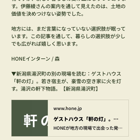
す。伊藤綾さんの案内を通して見えたのは、土地の
価値を決めつけない姿勢でした。
地方には、まだ言葉になっていない選択肢が眠って
います。この記事を通して、暮らしの選択肢が少し
でも広がれば嬉しく思います。
HONEインターン / 森
▼新潟県湯沢町の別の現場を読む：ゲストハウス
「軒の灯」。若き宿主が、豪雪の空き家に火を灯
す。湯沢の軒下物語。【新潟県湯沢町】
www.hone.jp
ゲストハウス「軒の灯」。若き宿主が、豪雪の空き家に火を灯す。湯沢の軒下物語。【新潟県湯沢町】 | 株式会社HONE - 地方の文化と経済を骨太にするマーケティング支援
HONEが地方の現場で出会った発見や挑戦を記した骨太な活動記録。我々が地方に足を運び、先人たちが紡いできた伝統や、未来に残したい景色を綴っています。 いつのまにか、地方の「ほんと」の姿が見えてくる。気づけば、地方が近くなる。 現場でしか得られない骨太な体験を、お届けしていきます。