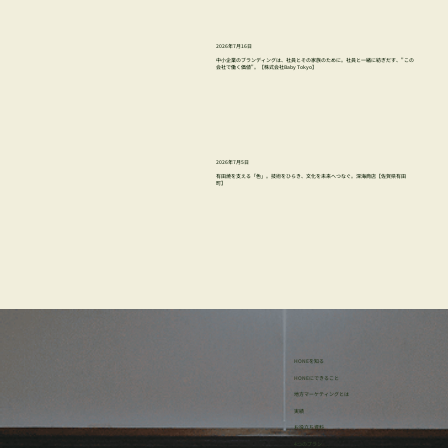
2026年7月16日
中小企業のブランディングは、社員とその家族のために。社員と一緒に紡ぎだす、"この
会社で働く価値"。【株式会社Baby Tokyo】
2026年7月5日
有田焼を支える「色」。技術をひらき、文化を未来へつなぐ。深海商店【佐賀県有田
町】
HONEを知る
HONEにできること
地方マーケティングとは
実績
お役立ち資料
4つのプラン