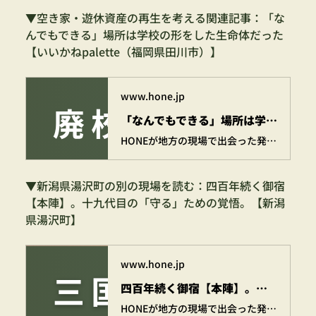
▼空き家・遊休資産の再生を考える関連記事：「な
んでもできる」場所は学校の形をした生命体だった
【いいかねpalette（福岡県田川市）】	
www.hone.jp
「なんでもできる」場所は学校の形をした生命体だった【いいかねpalette（福岡県田川市）】 | 株式会社HONE - 地方の文化と経済を骨太にするマーケティング支援
HONEが地方の現場で出会った発見や挑戦を記した骨太な活動記録。我々が地方に足を運び、先人たちが紡いできた伝統や、未来に残したい景色を綴っています。 いつのまにか、地方の「ほんと」の姿が見えてくる。気づけば、地方が近くなる。 現場でしか得られない骨太な体験を、お届けしていきます。
▼新潟県湯沢町の別の現場を読む：四百年続く御宿
【本陣】。十九代目の「守る」ための覚悟。【新潟
県湯沢町】	
www.hone.jp
四百年続く御宿【本陣】。十九代目の「守る」ための覚悟。【新潟県湯沢町】 | 株式会社HONE - 地方の文化と経済を骨太にするマーケティング支援
HONEが地方の現場で出会った発見や挑戦を記した骨太な活動記録。我々が地方に足を運び、先人たちが紡いできた伝統や、未来に残したい景色を綴っています。 いつのまにか、地方の「ほんと」の姿が見えてくる。気づけば、地方が近くなる。 現場でしか得られない骨太な体験を、お届けしていきます。