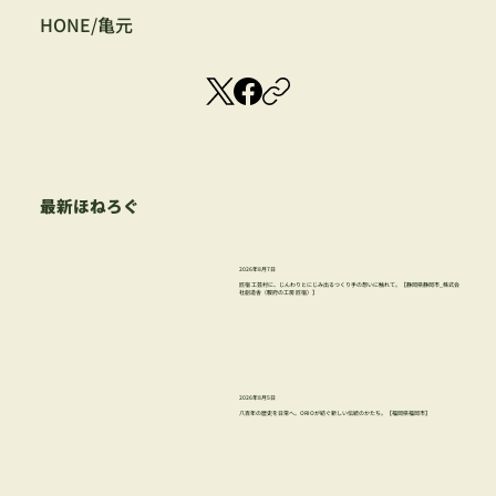
HONE/亀元
最新ほねろぐ
2026年8月7日
匠宿 工芸村に、じんわりとにじみ出るつくり手の想いに触れて。【静岡県静岡市_株式会
社創造舎（駿府の工房 匠宿）】
2026年8月5日
八百年の歴史を日常へ。ORIOが紡ぐ新しい伝統のかたち。【福岡県福岡市】