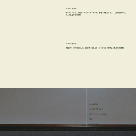
2026年7月31日
島のアトツギは、静岡から何を持ち帰ったのか。若者には旅をさせよ。【静岡県静岡市_
大人の島留学越境体験】
2026年7月18日
老舗料亭・浮月楼で愉しむ、静岡茶×和食のフードペアリング研究会【静岡県静岡市】
HONEを知る
HONEにできること
地方マーケティングとは
実績
お役立ち資料
4つのプラン
・リサーチサポートプラン