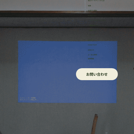
地方マーケティングとは
実績
お役立ち資料
HONEオンラインストアで買える6つの商
4つのプラン
・リサーチサポートプラン
品・サービスを紹介します。
・事業伴走プラン
・研修プラン
・イッカン
ほねろぐ
HONEブログ
​お知らせ
よくある質問
採用情報
お問い合わせ