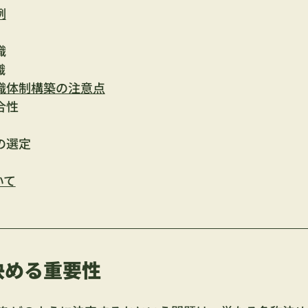
例
織
織
織体制構築の注意点
合性
の選定
いて
決める重要性