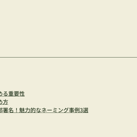
める重要性
め方
部署名！魅力的なネーミング事例3選