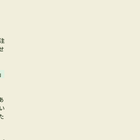
注
せ
」
あ
い
た