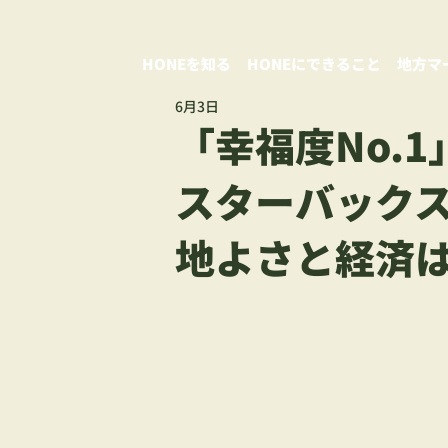
HONEを知る
HONEにできること
地方マ
6月3日
「幸福度No.
スターバック
地よさと経済