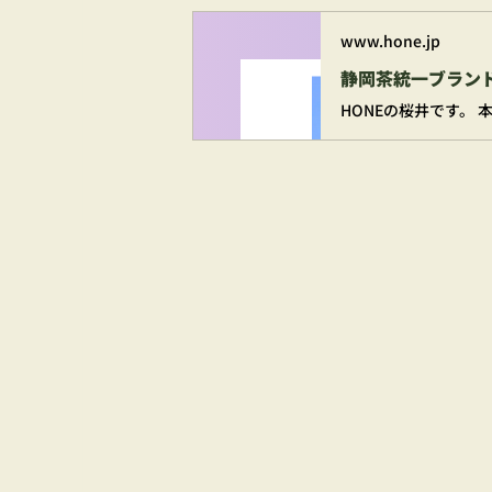
www.hone.jp
静岡茶統一ブラン