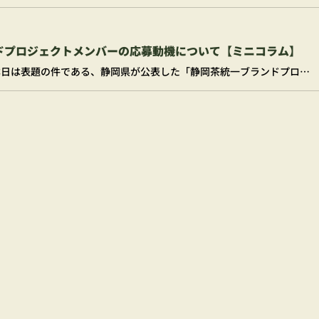
ドプロジェクトメンバーの応募動機について【ミニコラム】
HONEの桜井です。 本日は表題の件である、静岡県が公表した「静岡茶統一ブランドプロジェクトメンバー」についてと、その応募動機について書いてみたいと思います。 なぜ私自身がプロジェクトメンバーの応募をしたのか？どんな応募動機なのか？どんな応募文を書いたのか？について公開したいと思います。