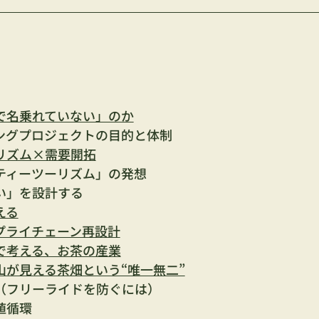
で名乗れていない」のか
ングプロジェクトの目的と体制
リズム×需要開拓
ティーツーリズム」の発想
い」を設計する
える
プライチェーン再設計
で考える、お茶の産業
山が見える茶畑という“唯一無二”
（フリーライドを防ぐには）
値循環