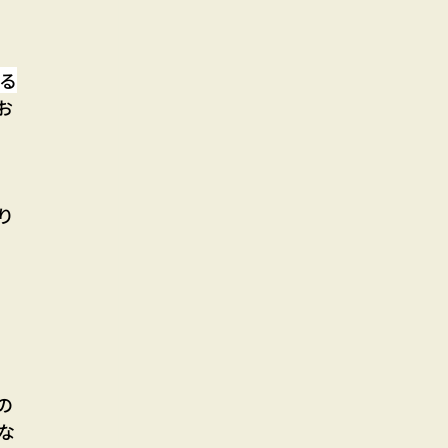
る
お
り
の
な