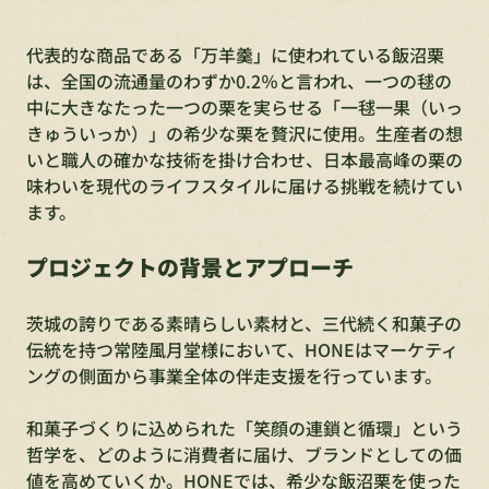
代表的な商品である「万羊羹」に使われている飯沼栗
は、全国の流通量のわずか0.2％と言われ、一つの毬の
中に大きなたった一つの栗を実らせる「一毬一果（いっ
きゅういっか）」の希少な栗を贅沢に使用。生産者の想
いと職人の確かな技術を掛け合わせ、日本最高峰の栗の
味わいを現代のライフスタイルに届ける挑戦を続けてい
ます。
プロジェクトの背景とアプローチ
茨城の誇りである素晴らしい素材と、三代続く和菓子の
伝統を持つ常陸風月堂様において、HONEはマーケティ
ングの側面から事業全体の伴走支援を行っています。
和菓子づくりに込められた「笑顔の連鎖と循環」という
哲学を、どのように消費者に届け、ブランドとしての価
値を高めていくか。HONEでは、希少な飯沼栗を使った