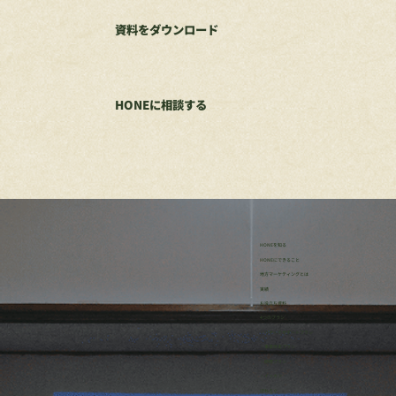
資料をダウンロード
HONEに相談する
HONEを知る
HONEにできること
地方マーケティングとは
実績
お役立ち資料
4つのプラン
・リサーチサポートプラン
・事業伴走プラン
・研修プラン
・イッカン
ほねろぐ