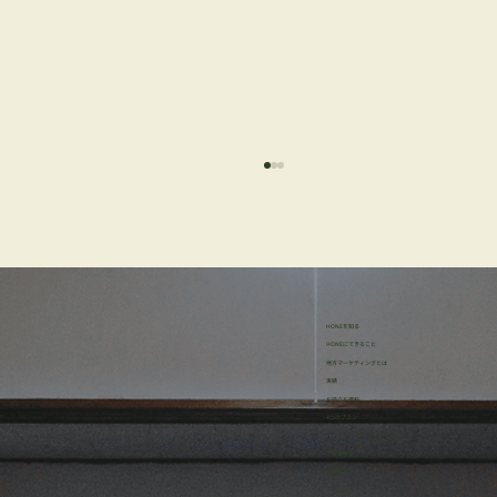
HONEを知る
HONEにできること
地方マーケティングとは
実績
お役立ち資料
経営者がまず読むべき本3選：MVVの解像
4つのプラン
・リサーチサポートプラン
度を上げる入門書
・事業伴走プラン
・研修プラン
・イッカン