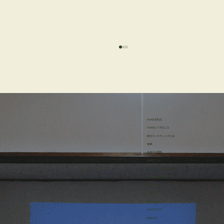
HONEを知る
HONEにできること
地方マーケティングとは
実績
お役立ち資料
新規事業に活用できる!!イノベーティブな
4つのプラン
・リサーチサポートプラン
アイデア3選
・事業伴走プラン
・研修プラン
・イッカン
ほねろぐ
HONEブログ
​お知らせ