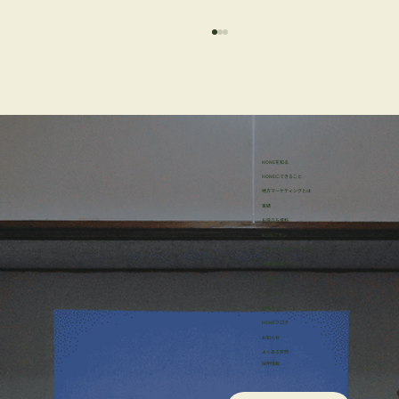
HONEを知る
HONEにできること
地方マーケティングとは
実績
お役立ち資料
【イベントレポート】「現場に立つマー
4つのプラン
・リサーチサポートプラン
ケター」として生きる─HONE代表・桜
・事業伴走プラン
・研修プラン
井貴斗のキャリア遍歴
・イッカン
ほねろぐ
HONEブログ
​お知らせ
よくある質問
採用情報