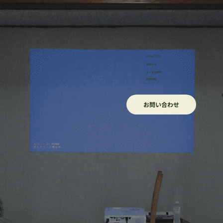
業種別で実践！事例で学ぶSTP分析のア
4つのプラン
・リサーチサポートプラン
プローチ方法
・事業伴走プラン
・研修プラン
・イッカン
ほねろぐ
HONEブログ
​お知らせ
よくある質問
採用情報
お問い合わせ