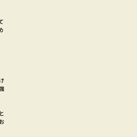
て
め
け
強
と
お